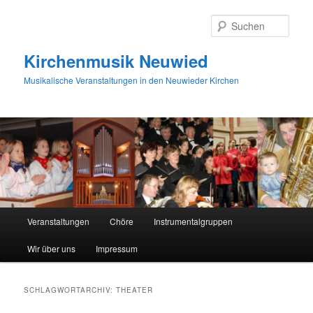
Zum
Zum
primären
sekundären
Such
Inhalt
Inhalt
springen
springen
Kirchenmusik Neuwied
Musikalische Veranstaltungen in den Neuwieder Kirchen
Hauptmenü
Veranstaltungen
Chöre
Instrumentalgruppen
Wir über uns
Impressum
SCHLAGWORTARCHIV:
THEATER