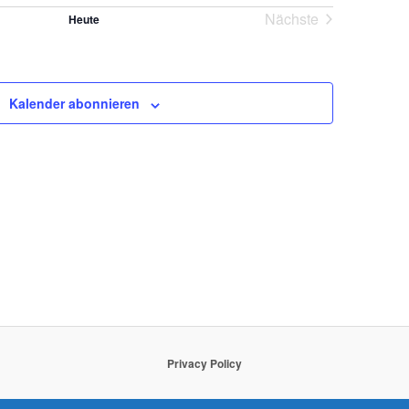
und
Nächste
Heute
NAVIGATION
Veranstaltungen
Ansichten,
Navigation
Kalender abonnieren
Privacy Policy